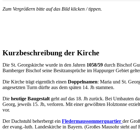
Zum Vergrößern bitte auf das Bild klicken / tippen.
Kurzbeschreibung der Kirche
Die St. Georgskirche wurde in den Jahren
1058/59
durch Bischof Gun
Bamberger Bischof seine Besitzansprüche im Happurger
Gebiet gelt
Die Kirche trägt eigentlich einen
Doppelnamen
: Maria und St. Georg
angesetzten Turm dürfte aus dem späten 14. Jh stammen.
Die
heutige Baugestalt
geht auf das 18. Jh zurück. Bei Umbauten da
Georg, jeweils 15. Jh, verloren. Mit einer gewölbten Holztonne
erzie
vor.
Der Dachstuhl beherbergt ein
Fledermaussommerquartier
der Gro
der evang.-luth. Landeskirche in Bayern. (Großes Mausohr steht auf