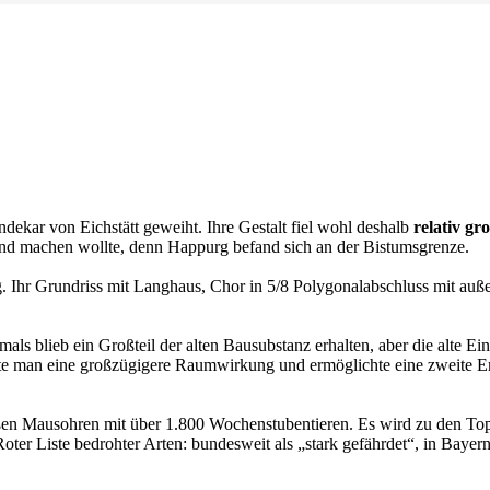
dekar von Eichstätt
geweiht. Ihre Gestalt fiel wohl deshalb
relativ gr
end machen wollte, denn Happurg befand sich an der Bistumsgrenze.
. Ihr Grundriss mit
Langhaus, Chor in 5/8 Polygonalabschluss mit auß
mals blieb ein Großteil
der alten Bausubstanz erhalten, aber die alte Ei
lte man eine großzügigere Raumwirkung und ermöglichte eine zweite 
ßen Mausohren mit über
1.800 Wochenstubentieren. Es wird zu den Top-
Roter Liste bedrohter Arten: bundesweit als „stark gefährdet“, in Bayer