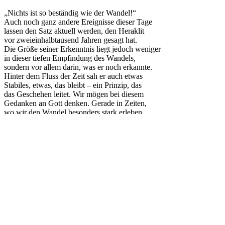
„Nichts ist so beständig wie der Wandel!“
Auch noch ganz andere Ereignisse dieser Tage
lassen den Satz aktuell werden, den Heraklit
vor zweieinhalbtausend Jahren gesagt hat.
Die Größe seiner Erkenntnis liegt jedoch weniger
in dieser tiefen Empfindung des Wandels,
sondern vor allem darin, was er noch erkannte.
Hinter dem Fluss der Zeit sah er auch etwas
Stabiles, etwas, das bleibt – ein Prinzip, das
das Geschehen leitet. Wir mögen bei diesem
Gedanken an Gott denken. Gerade in Zeiten,
wo wir den Wandel besonders stark erleben
und wo der Blick in die Zukunft unsicherer wird,
mag das beruhigend sein. Ein Psalmbeter lädt
uns ein, bei Gott Halt zu suchen: „Du aber,
HERR, bleibst ewiglich und dein Name für und
für.“ (Ps 102,12)
Es grüßt Sie herzlich
Ihr Pfarrer Gottfried Kaeppel
Aktuelles
Pfarramt
Happurg